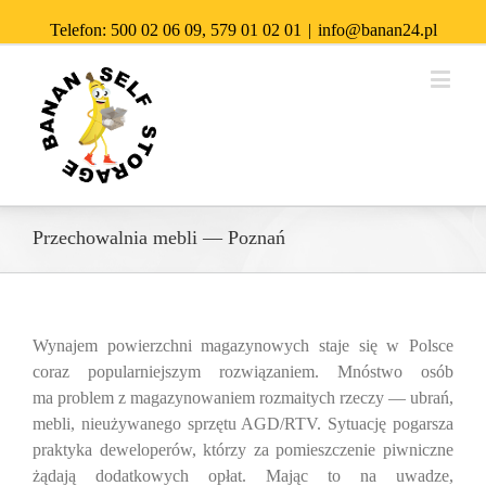
Telefon:
500 02 06 09
,
579 01 02 01
|
info@banan24.pl
Przechowalnia mebli — Poznań
Wynajem powierzchni magazynowych staje się w Polsce
coraz popularniejszym rozwiązaniem. Mnóstwo osób
ma problem z magazynowaniem rozmaitych rzeczy — ubrań,
mebli, nieużywanego sprzętu AGD/RTV. Sytuację pogarsza
praktyka deweloperów, którzy za pomieszczenie piwniczne
żądają dodatkowych opłat. Mając to na uwadze,